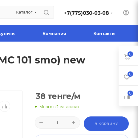
Каталог
+7(775)030-03-08
купить
Компания
Контакты
0
МС 101 smo) new
0
0
38
тенге
/м
Много
в 2 магазинах
В КОРЗИНУ