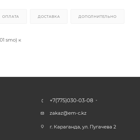
ОПЛАТА
ДОСТАВКА
ДОПОЛНИТЕЛЬНО
01 smo) к
+7(775)030-03-08
zakaz@em-c.kz
г. Караганда, ул. Пугачева 2