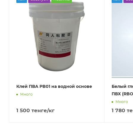
Хит
Советуем
Новинка
Хит
Сов
Клей ПВА PB01 на водной основе
Белый гл
ПВХ (RB
Много
Много
1 500
тенге
/кг
1 780
те