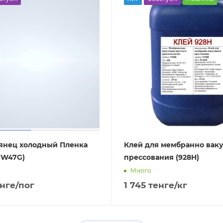
етуем
Хит
Советуем
Новинка
янец холодный Пленка
Клей для мембранно вак
OW47G)
прессования (928H)
Много
нге
/пог
1 745
тенге
/кг