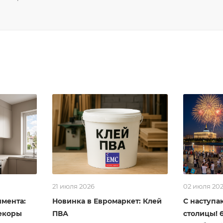
21 июля 2026
02 июля 20
мента:
Новинка в Евромаркет: Клей
С наступ
екоры
ПВА
столицы! 