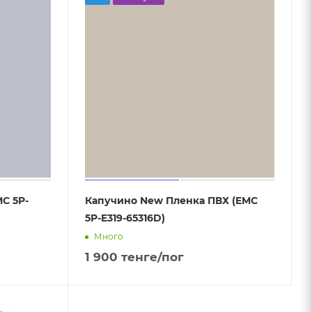
C 5P-
Капучино New Пленка ПВХ (EMC
5P-E319-65316D)
Много
1 900
тенге
/пог