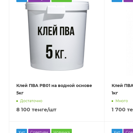
Клей ПВА PB01 на водной основе
Клей ПВА
5кг
1кг
Достаточно
Много
8 100
тенге
/шт
1 700
те