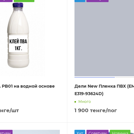
 PB01 на водной основе
Дели New Пленка ПВХ (EM
E319-93624D)
Много
нге
/шт
1 900
тенге
/пог