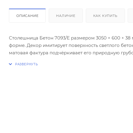
ОПИСАНИЕ
НАЛИЧИЕ
КАК КУПИТЬ
Столешница Бетон 7093/Е размером 3050 × 600 × 38
форме. Декор имитирует поверхность светлого бето
матовая фактура подчёркивает его природную грубов
Этот вариант отлично подойдёт для интерьеров в сти
древесными фасадами, чёрной или графитовой фурн
выразительную среду.
Основа столешницы — влагостойкая ДСП, покрытие 
повреждениям, влаге и перепадам температур.
Бетон 7093/Е — это выбор для тех, кто ищет соврем
урбанистики и архитектурной строгости.