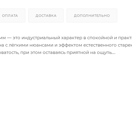
ОПЛАТА
ДОСТАВКА
ДОПОЛНИТЕЛЬНО
 мм — это индустриальный характер в спокойной и прак
на с лёгкими нюансами и эффектом естественного старен
атость, при этом оставаясь приятной на ощупь.
ле лофт, минимализм или хай-тек. Он легко сочетается с
итурой, стеклом и металлом, формируя сдержанную, но
— прочный CPL-пластик, устойчивый к механическим
енную, практичную и визуально честную поверхность с х