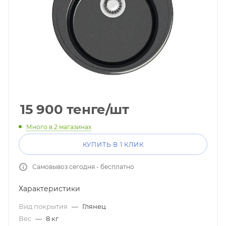
15 900
тенге
/шт
Много
в 2 магазинах
КУПИТЬ В 1 КЛИК
Самовывоз сегодня - бесплатно
Характеристики
Вид покрытия
—
Глянец
Вес
—
8 кг