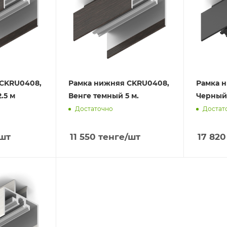
 CKRU0408,
Рамка нижняя CKRU0408,
Рамка 
.5 м
Венге темный 5 м.
Черный 
Достаточно
Достат
/шт
11 550
тенге
/шт
17 820