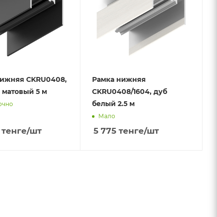
нижняя CKRU0408,
Рамка нижняя
матовый 5 м
CKRU0408/1604, дуб
белый 2.5 м
очно
Мало
тенге
/шт
5 775
тенге
/шт