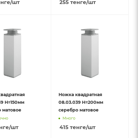
нге
/шт
255
тенге
/шт
квадратная
Ножка квадратная
39 H=150мм
08.03.039 H=200мм
 матовое
серебро матовое
очно
Много
нге
/шт
415
тенге
/шт