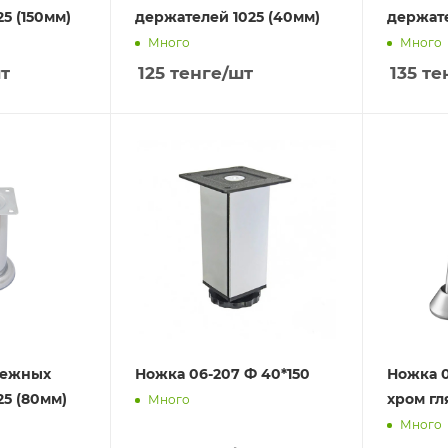
5 (150мм)
держателей 1025 (40мм)
держате
Много
Много
т
125
тенге
/шт
135
те
пежных
Ножка 06-207 Ф 40*150
Ножка 0
25 (80мм)
хром гл
Много
Много