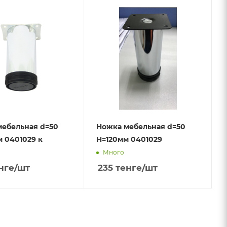
мебельная d=50
Ножка мебельная d=50
 0401029 к
H=120мм 0401029
Много
нге
/шт
235
тенге
/шт