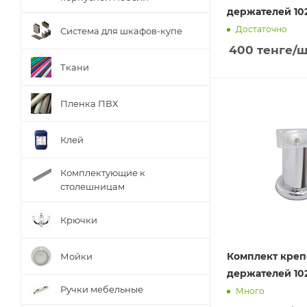
держателей 102
Достаточно
Система для шкафов-купе
400
тенге
/ш
Ткани
Пленка ПВХ
Клей
Комплектующие к
столешницам
Крючки
Комплект кре
Мойки
держателей 10
Ручки мебельные
Много