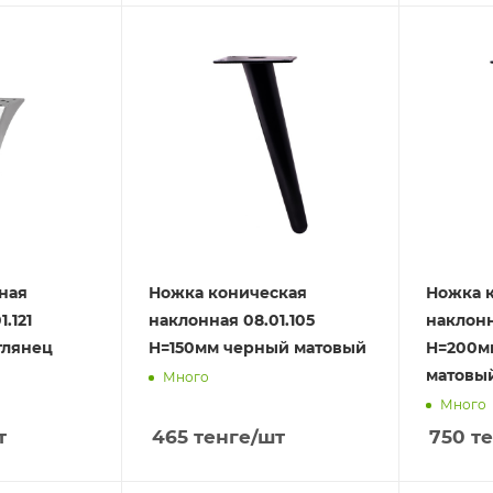
ная
Ножка коническая
Ножка 
.121
наклонная 08.01.105
наклонн
глянец
H=150мм черный матовый
H=200м
матовы
Много
Много
т
465
тенге
/шт
750
те