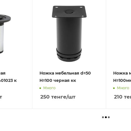
ная
Ножка мебельная d=50
Ножка 
401023 к
H=100 черная кк
H=100мм
Много
Много
т
250
тенге
/шт
210
те