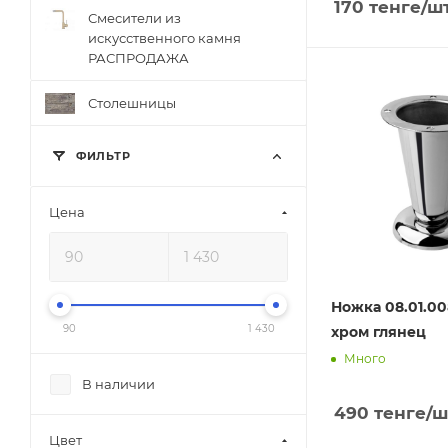
170
тенге
/ш
Смесители из
искусственного камня
РАСПРОДАЖА
Столешницы
ФИЛЬТР
Цена
Ножка 08.01.0
90
1 430
хром глянец
Много
В наличии
490
тенге
/ш
Цвет