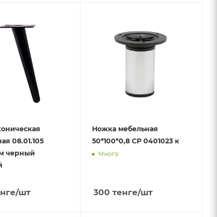
коническая
Ножка мебельная
ая 08.01.105
50*100*0,8 СР 0401023 к
м черный
Много
й
нге
/шт
300
тенге
/шт