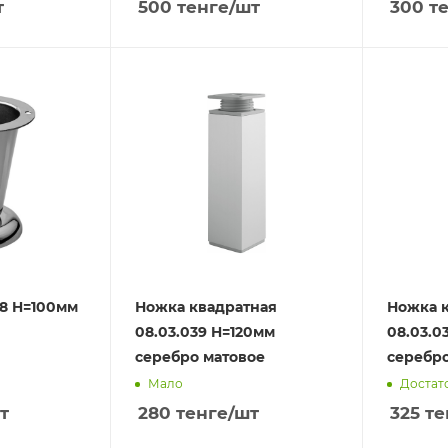
т
500
тенге
/шт
300
те
08 H=100мм
Ножка квадратная
Ножка 
08.03.039 H=120мм
08.03.0
серебро матовое
серебро
Мало
Достат
т
280
тенге
/шт
325
те