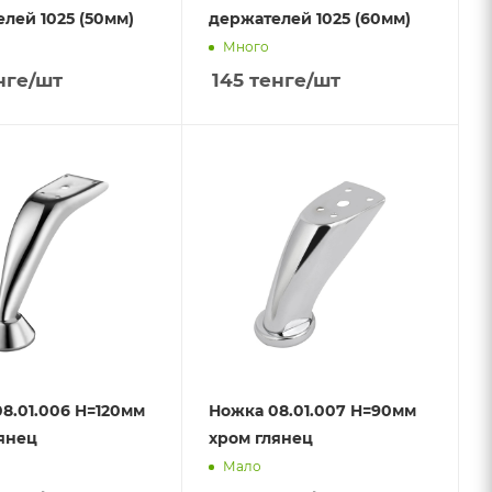
лей 1025 (50мм)
держателей 1025 (60мм)
Много
нге
/шт
145
тенге
/шт
8.01.006 H=120мм
Ножка 08.01.007 H=90мм
янец
хром глянец
Мало